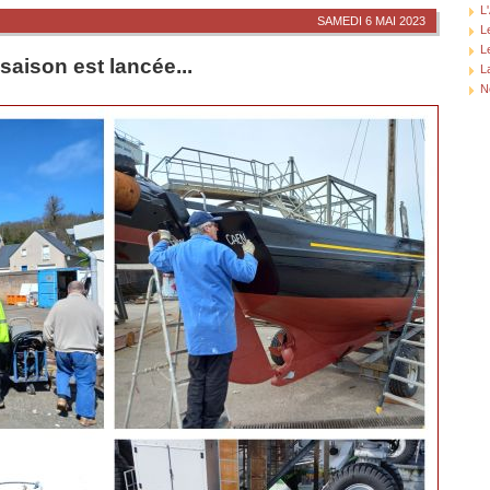
L
SAMEDI 6 MAI 2023
L
L
saison est lancée...
L
N