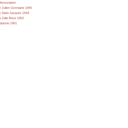
'Association
e Julien Germaine 1945
e Saint Jacques 1944
a Jolie Brise 1953
eptune 1961