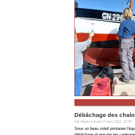
Débâchage des chalou
Par Pépito le jeudi 17 mars 2022, 22:04
Sous un beau soleil printanier l'é
débâchage et ensuite les carénage