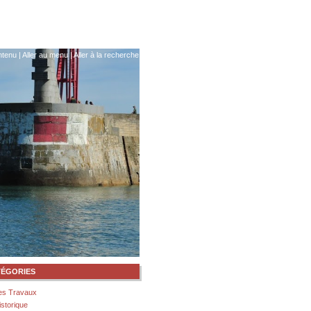
ntenu
|
Aller au menu
|
Aller à la recherche
TÉGORIES
es Travaux
istorique