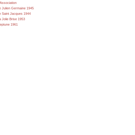
'Association
e Julien Germaine 1945
e Saint Jacques 1944
a Jolie Brise 1953
eptune 1961