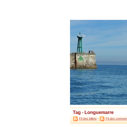
Tag - Longuemarre
Fil des billets
-
Fil des commen