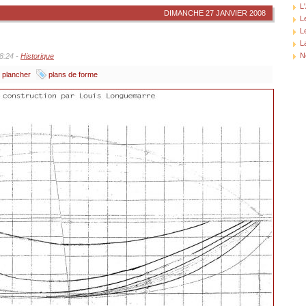
L
DIMANCHE 27 JANVIER 2008
L
L
L
N
18:24 -
Historique
plancher
plans de forme