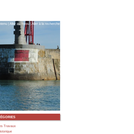
ntenu
|
Aller au menu
|
Aller à la recherche
TÉGORIES
es Travaux
istorique