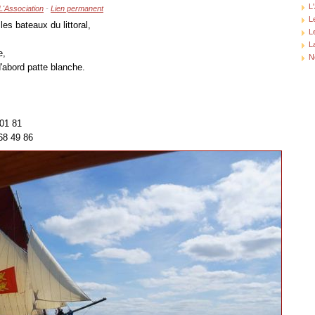
L
L'Association
-
Lien permanent
L
les bateaux du littoral,
L
L
e,
N
'abord patte blanche.
01 81
68 49 86