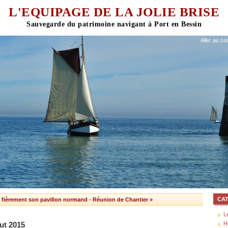
L'EQUIPAGE DE LA JOLIE BRISE
Aller au co
CA
re fièrement son pavillon normand
-
Réunion de Chantier »
L
H
ut 2015