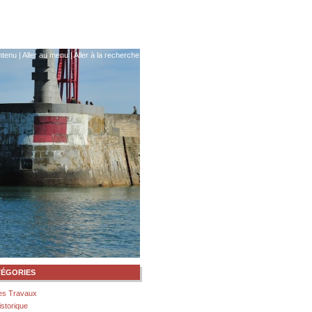
ntenu
|
Aller au menu
|
Aller à la recherche
TÉGORIES
es Travaux
istorique