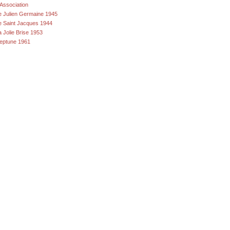
'Association
e Julien Germaine 1945
e Saint Jacques 1944
a Jolie Brise 1953
eptune 1961