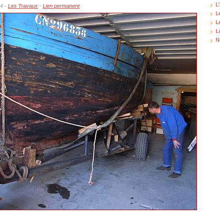
L
44 -
Les Travaux
-
Lien permanent
L
L
L
N