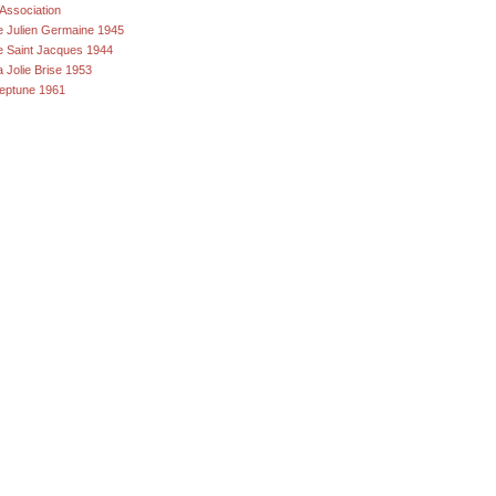
'Association
e Julien Germaine 1945
e Saint Jacques 1944
a Jolie Brise 1953
eptune 1961