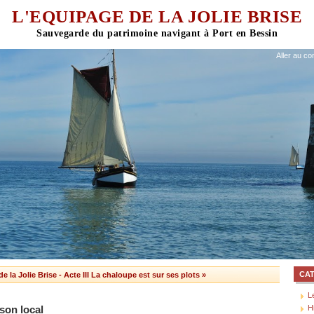
L'EQUIPAGE DE LA JOLIE BRISE
Aller au co
CA
de la Jolie Brise
-
Acte III La chaloupe est sur ses plots »
L
H
son local