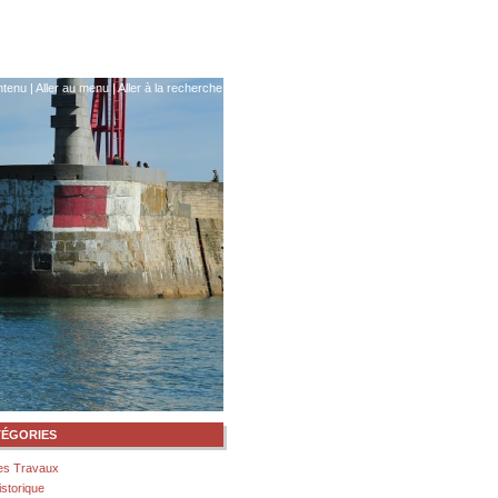
ntenu
|
Aller au menu
|
Aller à la recherche
TÉGORIES
es Travaux
istorique